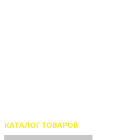
SUPERTIR.RU
ГЛАВНАЯ
ВЫЕЗДНОЙ ТИР
КАТАЛОГ ТОВАРОВ
АТТРАКЦ