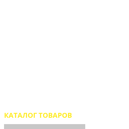
SUPERTIR.RU
ГЛАВНАЯ
ВЫЕЗДНОЙ ТИР
КАТАЛОГ ТОВАРОВ
АТТРАКЦ