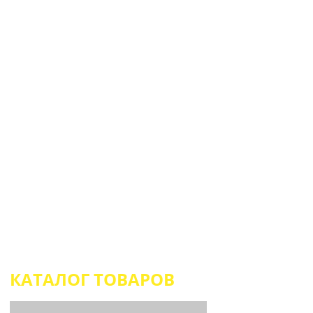
SUPERTIR.RU
ГЛАВНАЯ
ВЫЕЗДНОЙ ТИР
КАТАЛОГ ТОВАРОВ
Вы находитесь
SAMICK